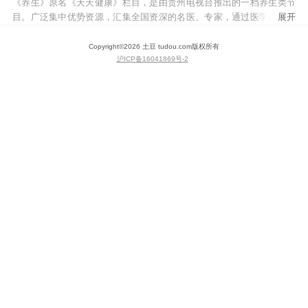
《养生》原名《天天健康》栏目，是由贵州电视台推出的一档养生类节
目。广泛集中优势资源，汇集全国资深的名医、专家，通过医学、养生
展开
专家的专业解读，让观众找到保持健康的捷径，从而强壮身心，健康生
活！
Copyright©
2026
土豆 tudou.com
版权所有
沪ICP备16041869号-2