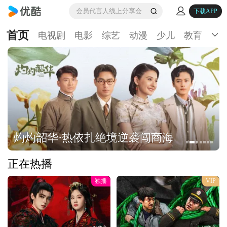
会员代言人线上分享会
下载APP
首页
电视剧
电影
综艺
动漫
少儿
教育
生
灼灼韶华·热依扎绝境逆袭闯商海
正在热播
独播
VIP