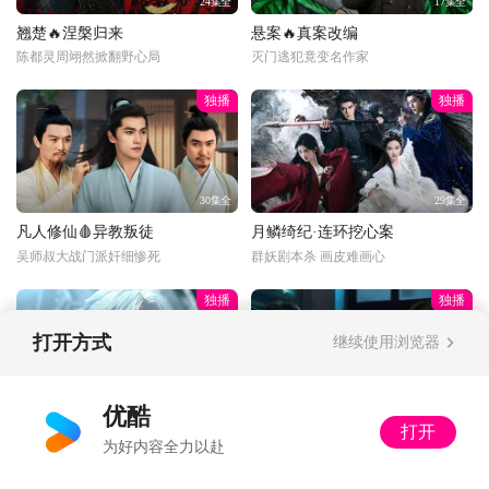
24集全
17集全
翘楚🔥涅槃归来
悬案🔥真案改编
陈都灵周翊然掀翻野心局
灭门逃犯竟变名作家
独播
独播
30集全
29集全
凡人修仙🩸异教叛徒
月鳞绮纪·连环挖心案
吴师叔大战门派奸细惨死
群妖剧本杀 画皮难画心
独播
独播
打开方式
继续使用浏览器
更新至34话
34集全
优酷
打开
光阴年番💥狂吸祖地
以法之名🔍陷入死局
为好内容全力以赴
二牛上嘴啃神像脚趾
随叫随到！洪亮力挺郑雅萍