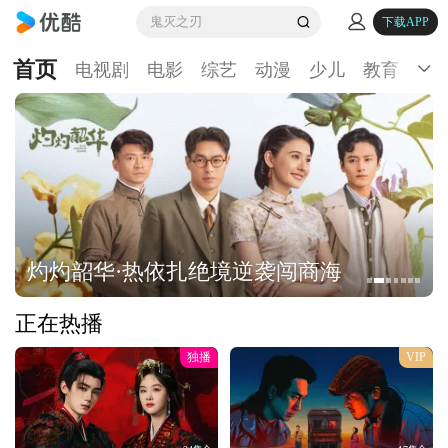
鬼灭之刃
下载APP
首页
电视剧
电影
综艺
动漫
少儿
教育
生
灼灼韶华·热依扎绝境逆袭闯商海
正在热播
独播
VIP